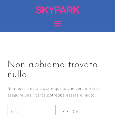
S
a
l
t
a
a
l
c
o
Non abbiamo trovato
n
t
nulla
e
n
Non riusciamo a trovare quello che cerchi. Forse
u
eseguire una ricerca potrebbe essere di aiuto.
t
o
R
i