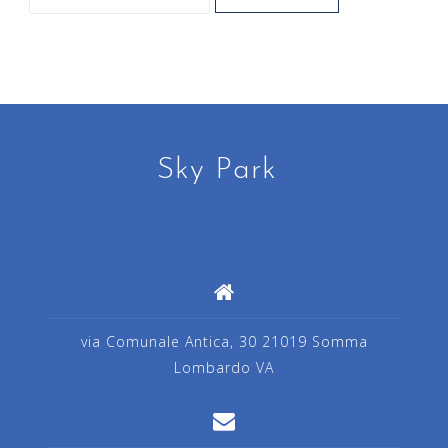
c
e
r
c
a
p
Sky Park
e
r
:
via Comunale Antica, 30 21019 Somma
Lombardo VA