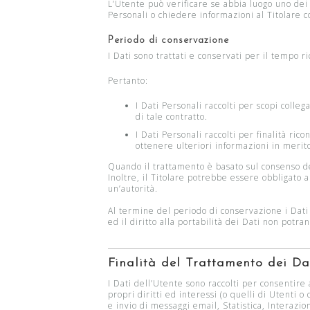
L’Utente può verificare se abbia luogo uno dei
Personali o chiedere informazioni al Titolare c
Periodo di conservazione
I Dati sono trattati e conservati per il tempo ric
Pertanto:
I Dati Personali raccolti per scopi colle
di tale contratto.
I Dati Personali raccolti per finalità ric
ottenere ulteriori informazioni in merito
Quando il trattamento è basato sul consenso de
Inoltre, il Titolare potrebbe essere obbligato
un’autorità.
Al termine del periodo di conservazione i Dati P
ed il diritto alla portabilità dei Dati non potra
Finalità del Trattamento dei Dat
I Dati dell’Utente sono raccolti per consentire 
propri diritti ed interessi (o quelli di Utenti o
e invio di messaggi email, Statistica, Interaz