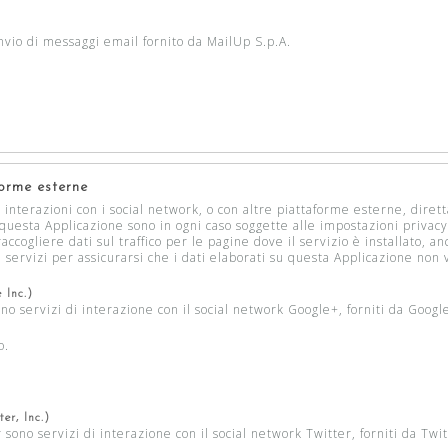
invio di messaggi email fornito da MailUp S.p.A.
.
forme esterne
 interazioni con i social network, o con altre piattaforme esterne, dire
 questa Applicazione sono in ogni caso soggette alle impostazioni privacy
cogliere dati sul traffico per le pagine dove il servizio è installato, an
 servizi per assicurarsi che i dati elaborati su questa Applicazione non v
 Inc.)
ono servizi di interazione con il social network Google+, forniti da Google
o.
er, Inc.)
 sono servizi di interazione con il social network Twitter, forniti da Twit