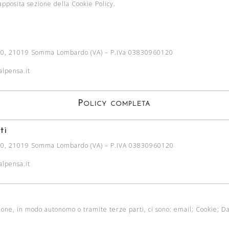
’apposita sezione della Cookie Policy.
 30, 21019 Somma Lombardo (VA) – P.IVa 03830960120
lpensa.it
Policy completa
ti
a 30, 21019 Somma Lombardo (VA) – P.IVA 03830960120
lpensa.it
azione, in modo autonomo o tramite terze parti, ci sono: email; Cookie; 