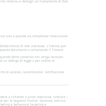
to relativa ai dettagli sul trattamento di Dati
tenuti sino a quando sia completata l’esecuzione
soddisfacimento di tale interesse. L’Utente può
i questo documento o contattando il Titolare.
 a quando detto consenso non venga revocato.
ad un obbligo di legge o per ordine di
itto di accesso, cancellazione, rettificazione
ndere a richieste o azioni esecutive, tutelare i
hé per le seguenti finalità: Gestione indirizzi
rketing e behavioral targeting e