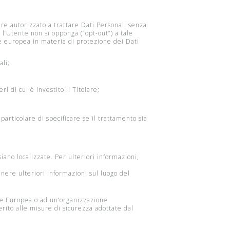
ere autorizzato a trattare Dati Personali senza
 l’Utente non si opponga (“opt-out”) a tale
one europea in materia di protezione dei Dati
ali;
i di cui è investito il Titolare;
articolare di specificare se il trattamento sia
siano localizzate. Per ulteriori informazioni,
enere ulteriori informazioni sul luogo del
ione Europea o ad un’organizzazione
rito alle misure di sicurezza adottate dal