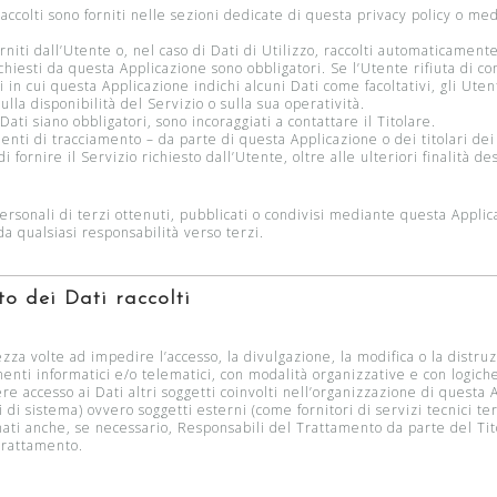
accolti sono forniti nelle sezioni dedicate di questa privacy policy o medi
niti dall’Utente o, nel caso di Dati di Utilizzo, raccolti automaticament
ichiesti da questa Applicazione sono obbligatori. Se l’Utente rifiuta di 
i in cui questa Applicazione indichi alcuni Dati come facoltativi, gli Uten
lla disponibilità del Servizio o sulla sua operatività.
ti siano obbligatori, sono incoraggiati a contattare il Titolare.
menti di tracciamento – da parte di questa Applicazione o dei titolari dei
i fornire il Servizio richiesto dall’Utente, oltre alle ulteriori finalità
rsonali di terzi ottenuti, pubblicati o condivisi mediante questa Applica
da qualsiasi responsabilità verso terzi.
o dei Dati raccolti
ezza volte ad impedire l’accesso, la divulgazione, la modifica o la distru
nti informatici e/o telematici, con modalità organizzative e con logiche 
ere accesso ai Dati altri soggetti coinvolti nell’organizzazione di quest
i sistema) ovvero soggetti esterni (come fornitori di servizi tecnici terz
ti anche, se necessario, Responsabili del Trattamento da parte del Tit
Trattamento.