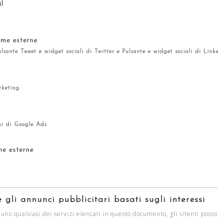
il
rme esterne
ulsante Tweet e widget sociali di Twitter e Pulsante e widget sociali di Link
rketing
ni di Google Ads
me esterne
 gli annunci pubblicitari basati sugli interessi
a uno qualsiasi dei servizi elencati in questo documento, gli Utenti poss