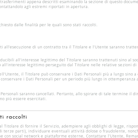
 trasferimenti appena descritti esaminando la sezione di questo documen
ontattandolo agli estremi riportati in apertura.
hiesto dalle finalità per le quali sono stati raccolti.
gati all’esecuzione di un contratto tra il Titolare e l’Utente saranno trat
onducibili all’interesse legittimo del Titolare saranno trattenuti sino al 
 all’interesse legittimo perseguito dal Titolare nelle relative sezioni d
ll’Utente, il Titolare può conservare i Dati Personali più a lungo sino
 a conservare i Dati Personali per un periodo più lungo in ottemperanza 
ersonali saranno cancellati. Pertanto, allo spirare di tale termine il dir
nno più essere esercitati.
i raccolti
al Titolare di fornire il Servizio, adempiere agli obblighi di legge, rispo
 di terze parti), individuare eventuali attività dolose o fraudolente, nonc
ione con social network e piattaforme esterne, Contattare l’Utente, Rema