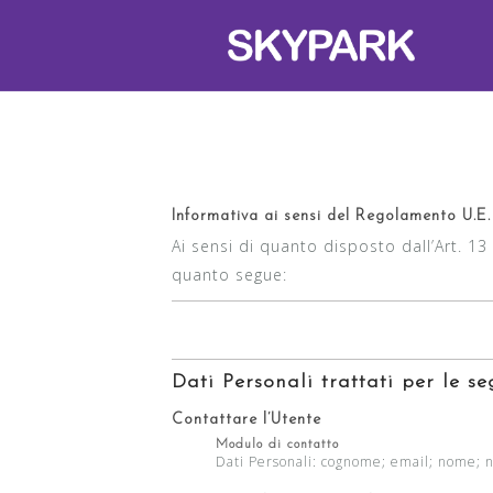
S
a
l
t
a
a
l
c
Informativa ai sensi del Regolamento U.E.
o
Ai sensi di quanto disposto dall’Art. 
n
quanto segue:
t
e
n
Dati Personali trattati per le seg
u
t
Contattare l’Utente
o
Modulo di contatto
Dati Personali: cognome; email; nome; nu