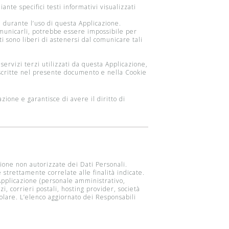
ante specifici testi informativi visualizzati
e durante l’uso di questa Applicazione.
comunicarli, potrebbe essere impossibile per
ti sono liberi di astenersi dal comunicare tali
 servizi terzi utilizzati da questa Applicazione,
 descritte nel presente documento e nella Cookie
zione e garantisce di avere il diritto di
zione non autorizzate dei Dati Personali.
strettamente correlate alle finalità indicate.
a Applicazione (personale amministrativo,
i, corrieri postali, hosting provider, società
olare. L’elenco aggiornato dei Responsabili