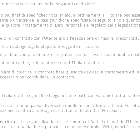
ente in caso sussista una delle seguenti condizioni:
o più finalità specifiche; Nota: in alcuni ordinamenti il Titolare può ess
nte o un’altra delle basi giuridiche specificate di seguito, fino a quando
le qualora il trattamento di Dati Personali sia regolato dalla legislazi
e di un contratto con l’Utente e/o all’esecuzione di misure precontrattu
e un obbligo legale al quale è soggetto il Titolare;
ne di un compito di interesse pubblico o per l’esercizio di pubblici poter
uimento del legittimo interesse del Titolare o di terzi.
are di chiarire la concreta base giuridica di ciascun trattamento ed in p
necessario per concludere un contratto.
 Titolare ed in ogni altro luogo in cui le parti coinvolte nel trattamento 
trasferiti in un paese diverso da quello in cui l’Utente si trova. Per ott
sezione relativa ai dettagli sul trattamento dei Dati Personali.
merito alla base giuridica del trasferimento di Dati al di fuori dell’Un
ico o costituita da due o più paesi, come ad esempio l’ONU, nonché in me