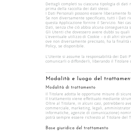
Dettagli completi su ciascuna tipologia di dati r
prima della raccolta dei dati stessi.
I Dati Personali possono essere liberamente for
Se non diversamente specificato, tutti i Dati r
questa Applicazione fornire il Servizio. Nei cas
Dati, senza che ciò abbia alcuna conseguenza su
Gli Utenti che dovessero avere dubbi su quali Da
L’eventuale utilizzo di Cookie – o di altri stru
ove non diversamente precisato, ha la finalità d
Policy, se disponibile.
L’Utente si assume la responsabilità dei Dati Pe
comunicarli o diffonderli, liberando il Titolare 
Modalità e luogo del trattament
Modalità di trattamento
Il Titolare adotta le opportune misure di sicur
Il trattamento viene effettuato mediante strume
Oltre al Titolare, in alcuni casi, potrebbero av
commerciale, marketing, legali, amministratori d
informatiche, agenzie di comunicazione) nomina
potrà sempre essere richiesto al Titolare del 
Base giuridica del trattamento