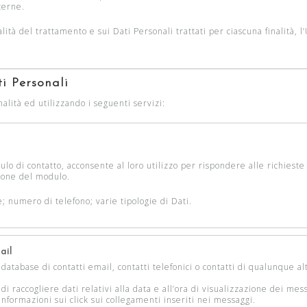
terne.
lità del trattamento e sui Dati Personali trattati per ciascuna finalità, 
i Personali
nalità ed utilizzando i seguenti servizi:
lo di contatto, acconsente al loro utilizzo per rispondere alle richieste 
zione del modulo.
; numero di telefono; varie tipologie di Dati.
ail
database di contatti email, contatti telefonici o contatti di qualunque al
i raccogliere dati relativi alla data e all’ora di visualizzazione dei me
informazioni sui click sui collegamenti inseriti nei messaggi.